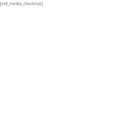
[sell_media_checkout]